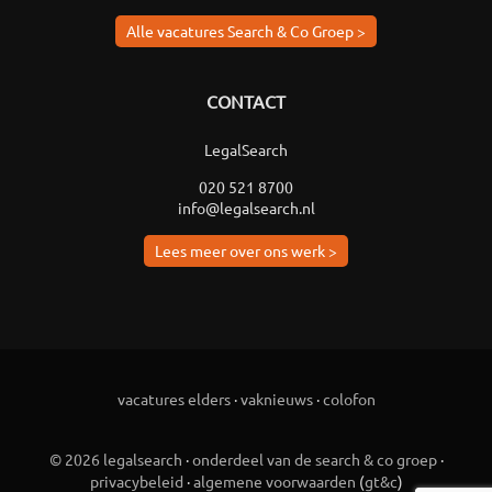
Alle vacatures Search & Co Groep >
CONTACT
LegalSearch
020 521 8700
info@legalsearch.nl
Lees meer over ons werk >
vacatures elders
·
vaknieuws
·
colofon
© 2026 legalsearch
·
onderdeel van de search & co groep
·
privacybeleid
·
algemene voorwaarden
(
gt&c
)