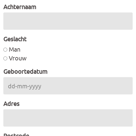
Achternaam
Geslacht
Man
Vrouw
Geboortedatum
Adres
Postcode