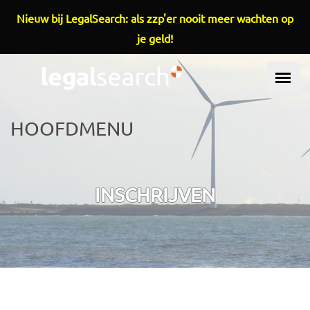
Overslaan en naar de inhoud gaan
Nieuw bij LegalSearch: als zzp'er nooit meer wachten op
je geld!
HOOFDMENU
INSCHRIJVEN