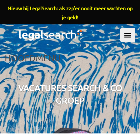
Overslaan en naar de inhoud gaan
Nieuw bij LegalSearch: als zzp'er nooit meer wachten op
je geld!
HOOFDMENU
VACATURES SEARCH & CO
GROEP