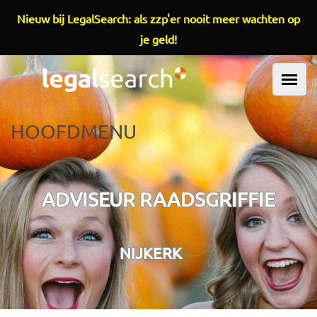
Overslaan en naar de inhoud gaan
Nieuw bij LegalSearch: als zzp'er nooit meer wachten op
je geld!
HOOFDMENU
ADVISEUR RAADSGRIFFIE
NIJKERK