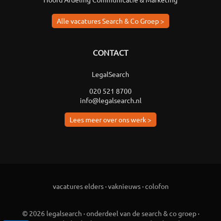
Alle vacatures Search & Co Groep >
CONTACT
LegalSearch
020 521 8700
info@legalsearch.nl
Lees meer over ons werk >
vacatures elders
·
vaknieuws
·
colofon
© 2026 legalsearch
·
onderdeel van de search & co groep
·