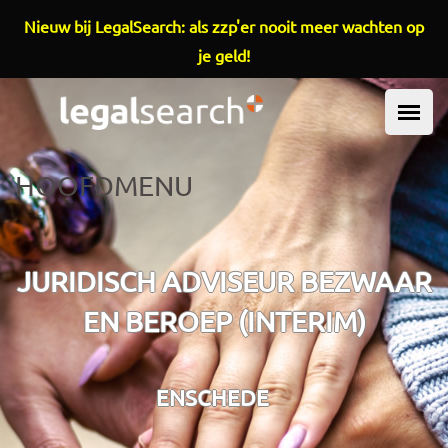
Overslaan en naar de inhoud gaan
Nieuw bij LegalSearch: als zzp'er nooit meer wachten op
je geld!
HOOFDMENU
JURIDISCH ADVISEUR BEZWAAR
EN BEROEP (INTERIM)
ENSCHEDE