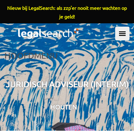
Overslaan en naar de inhoud gaan
Nieuw bij LegalSearch: als zzp'er nooit meer wachten op
je geld!
HOOFDMENU
JURIDISCH ADVISEUR (INTERIM)
HOUTEN