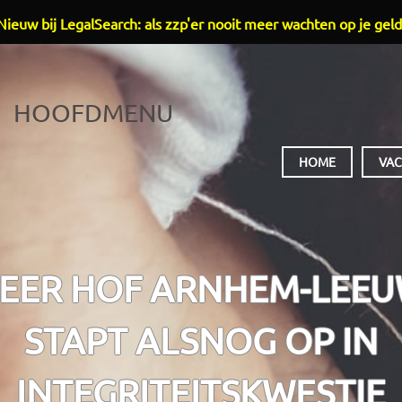
Nieuw bij LegalSearch: als zzp'er nooit meer wachten op je geld
HOOFDMENU
HOME
VAC
EER HOF ARNHEM-LEE
STAPT ALSNOG OP IN
INTEGRITEITSKWESTIE