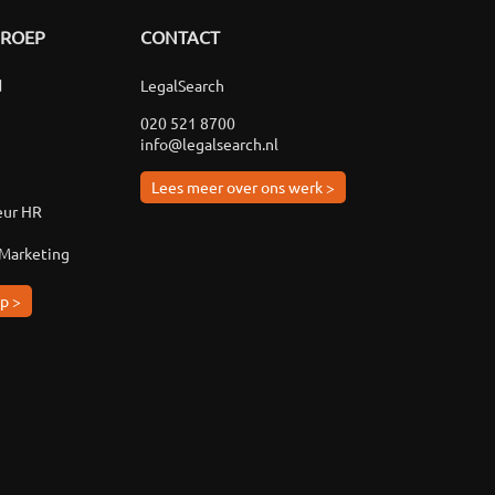
GROEP
CONTACT
d
LegalSearch
020 521 8700
info@legalsearch.nl
Lees meer over ons werk >
eur HR
 Marketing
p >