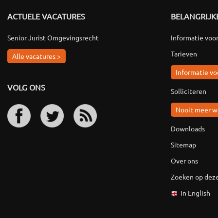
ACTUELE VACATURES
BELANGRIJKE
Senior Jurist Omgevingsrecht
Informatie voo
Tarieven
Alle vacatures >
Informatie vo
VOLG ONS
Solliciteren
Nooit meer w
Downloads
Sitemap
Over ons
Zoeken op deze
In English