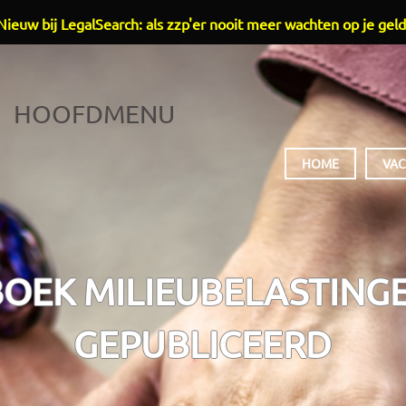
Nieuw bij LegalSearch: als zzp'er nooit meer wachten op je geld
HOOFDMENU
HOME
VAC
OEK MILIEUBELASTINGE
GEPUBLICEERD