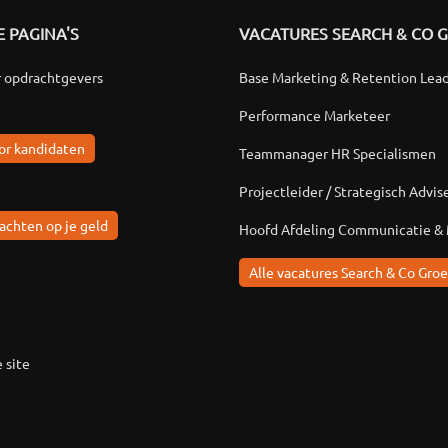
 PAGINA'S
VACATURES SEARCH & CO 
r opdrachtgevers
Base Marketing & Retention Lea
Performance Marketeer
or kandidaten
Teammanager HR Specialismen
Projectleider / Strategisch Advis
achten op je geld
Hoofd Afdeling Communicatie &
Alle vacatures Search & Co Groe
 site