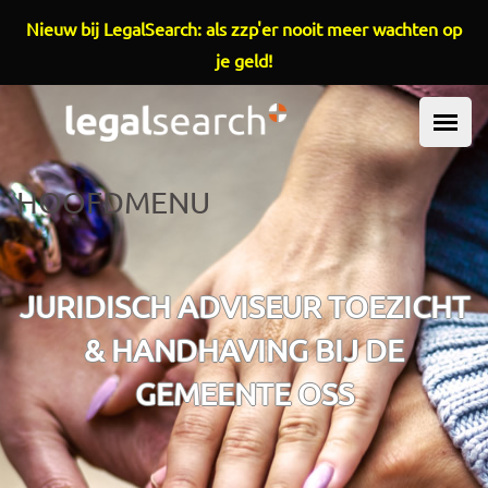
Overslaan en naar de inhoud gaan
Nieuw bij LegalSearch: als zzp'er nooit meer wachten op
je geld!
HOOFDMENU
JURIDISCH ADVISEUR TOEZICHT
& HANDHAVING BIJ DE
GEMEENTE OSS